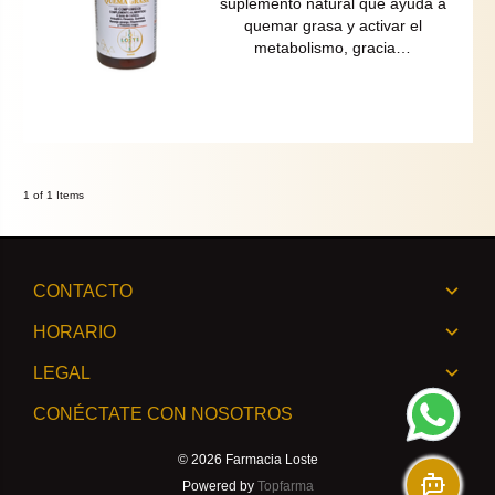
suplemento natural que ayuda a
quemar grasa y activar el
metabolismo, gracia…
1 of 1 Items
CONTACTO
HORARIO
LEGAL
CONÉCTATE CON NOSOTROS
© 2026
Farmacia Loste
Powered by
Topfarma