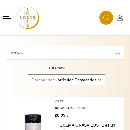
r
Menú
Buscar
Mi C
Buscar
MARCAS
1 of 1 Items
Ordenar por:
LOSTE
QUEMA GRASA LOSTE
20,95 €
QUEMA GRASA LOSTE es un