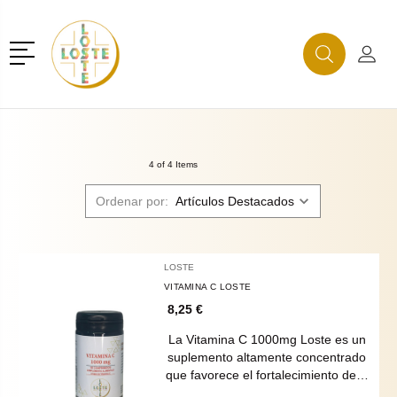
r
Menú
Buscar
Mi C
Buscar
4 of 4 Items
Ordenar por:
LOSTE
VITAMINA C LOSTE
8,25 €
La Vitamina C 1000mg Loste es un
suplemento altamente concentrado
que favorece el fortalecimiento de…