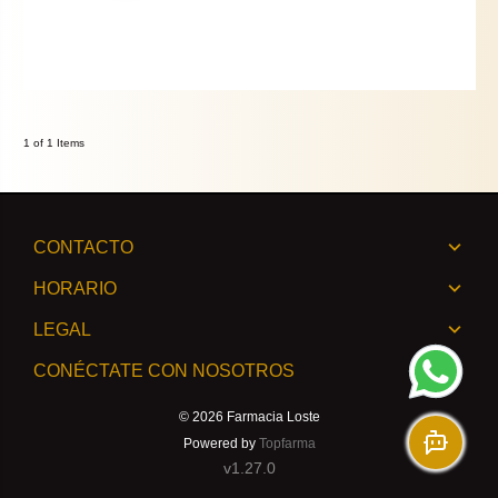
1 of 1 Items
CONTACTO
HORARIO
LEGAL
CONÉCTATE CON NOSOTROS
© 2026
Farmacia Loste
Powered by
Topfarma
v1.27.0