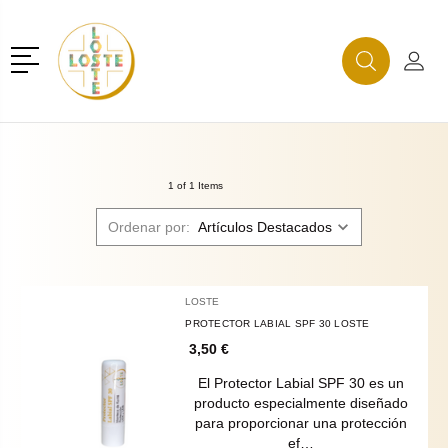
r
Menú
Buscar
Mi C
Buscar
1 of 1 Items
Ordenar por:
LOSTE
PROTECTOR LABIAL SPF 30 LOSTE
3,50 €
El Protector Labial SPF 30 es un
producto especialmente diseñado
para proporcionar una protección
ef…