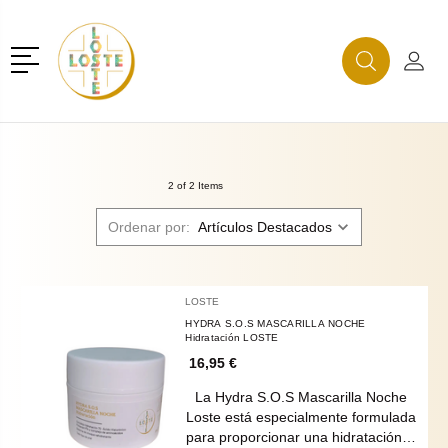
r
Menú
Buscar
Mi C
Buscar
2 of 2 Items
Ordenar por:
LOSTE
HYDRA S.O.S MASCARILLA NOCHE
Hidratación LOSTE
16,95 €
La Hydra S.O.S Mascarilla Noche
Loste está especialmente formulada
para proporcionar una hidratación…