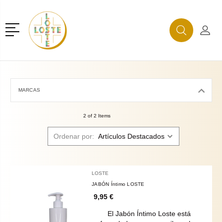
r
Menú
Buscar
Mi C
Buscar
MARCAS
2 of 2 Items
Ordenar por:
LOSTE
JABÓN Íntimo LOSTE
9,95 €
El Jabón Íntimo Loste está